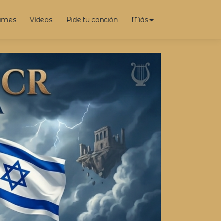
umes
Vídeos
Pide tu canción
Más