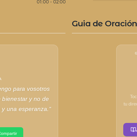
01:00
-
02:00
Guia de Oració
A
engo para vosotros
Toc
 bienestar y no de
tu dir
o y una esperanza.”
ompartir