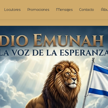
Locutores
Promociones
Mensajes
Contacto
Álb