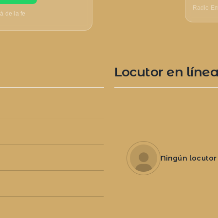
Radio Em
 de la fe
Locutor en líne
Ningún locutor