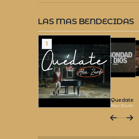
LAS MAS BENDECIDAS
1
2
3
Quedate
Alex Zrudo