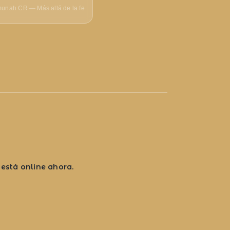
unah CR — Más allá de la fe
a
 está online ahora.